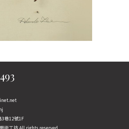
9493
net.net
hj
3巷12號1F
術工坊 All rights reserved.