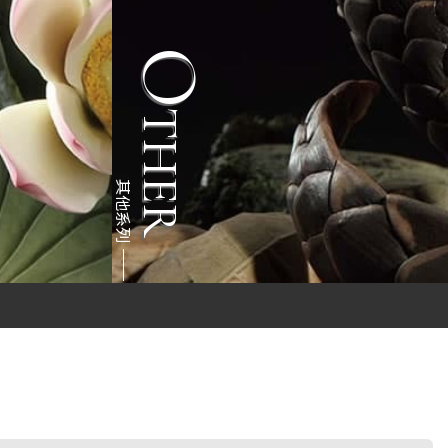
O
H
E
T
R
其他系列