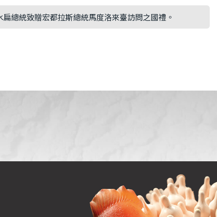
水扁總統致贈宏都拉斯總統馬度洛來臺訪問之國禮。