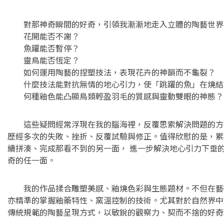
對那神奇瞬間的好奇，引領我漸漸地走入立體的陶藝世界
花開能否不謝？
魚躍能否暫停？
靈鳥能否恆定？
如何運用陶藝的捏塑技法，表現花卉的神韻而不龜裂？
什麼技法能對抗無情的地心引力，使「跳躍的魚」在燒結
何種釉色能凸顯鳥類輕盈羽毛的質感與靈動雙眼的神態？
這些疑問經常浮現在我的腦海裡，反覆思索解決問題的方
歷經多次的失敗、挫折、反覆試驗與修正。值得欣慰的是，累
續拼湊、完成那看不到的另一面， 進一步解決地心引力下垂
奇的任一面。
我的作品揉合雕塑美感、釉燒色彩與生態題材。不但在藝
亦精準的掌握釉藥特性、窯溫控制的技術。尤其對於自然界中
傳統規範的陶藝呈現方式，以敏銳的觀察力、契而不捨的好奇