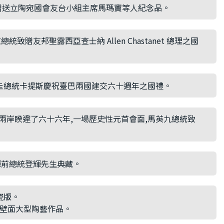
贈送立陶宛國會友台小組主席馬瑪竇等人紀念品。
贈友邦聖露西亞查士納 Allen Chastanet 總理之國
圭總統卡提斯慶祝臺巴兩國建交六十週年之國禮。
兩岸睽違了六十六年,一場歷史性元首會面,馬英九總統致
輝前總統登輝先生典藏。
瓷版。
殿壁面大型陶藝作品。