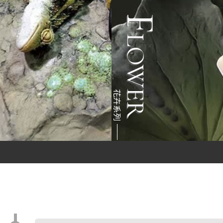
F
O
W
E
L
R
花卉系列