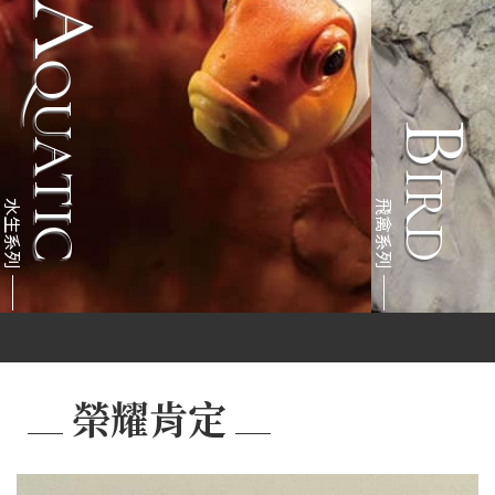
A
U
A
T
I
Q
C
B
R
I
D
水生系列
飛禽系列
榮耀肯定