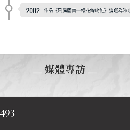
2002
作品《飛騰國寶─櫻花鉤吻鮭》獲選為陳
媒體專訪
9493